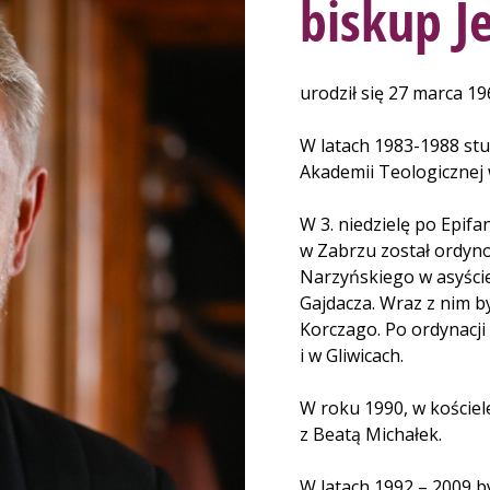
biskup J
urodził się 27 marca 19
W latach 1983-1988 stu
Akademii Teologicznej
W 3. niedzielę po Epifa
w Zabrzu został ordy
Narzyńskiego w asyście 
Gajdacza. Wraz z nim b
Korczago. Po ordynacji
i w Gliwicach.
W roku 1990, w kościel
z Beatą Michałek.
W latach 1992 – 2009 