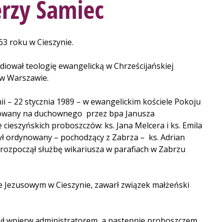
erzy Samiec
63 roku w Cieszynie.
diował teologię ewangelicką w Chrześcijańskiej
 w Warszawie.
nii – 22 stycznia 1989 – w ewangelickim kościele Pokoju
nowany na duchownego przez bpa Janusza
cieszyńskich proboszczów: ks. Jana Melcera i ks. Emila
ył ordynowany – pochodzący z Zabrza – ks. Adrian
 rozpoczął służbę wikariusza w parafiach w Zabrzu
e Jezusowym w Cieszynie, zawarł związek małżeński
był wpierw administratorem, a następnie proboszczem