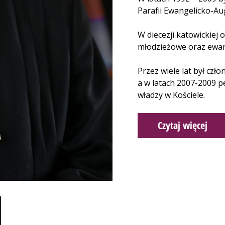
Parafii Ewangelicko-Au
W diecezji katowickiej
młodzieżowe oraz ewang
Przez wiele lat był cz
a w latach 2007-2009 p
władzy w Kościele.
Czytaj więcej