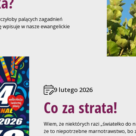
ka?
czyłoby palących zagadnień
ię wpisuje w nasze ewangelickie
9 lutego 2026
Co za strata!
Wiem, że niektórych razi „światełko do ni
że to niepotrzebne marnotrawstwo, bo z