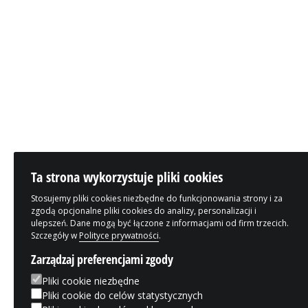
Ta strona wykorzystuje pliki cookies
Stosujemy pliki cookies niezbędne do funkcjonowania strony i za
zgodą opcjonalne pliki cookies do analizy, personalizacji i
ulepszeń. Dane mogą być łączone z informacjami od firm trzecich.
Szczegóły w
Polityce prywatności
.
Zarządzaj preferencjami zgody
Pliki cookie niezbędne
Pliki cookie do celów statystycznych