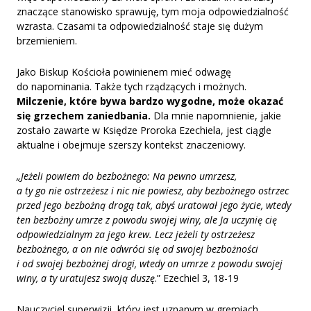
znaczące stanowisko sprawuję, tym moja odpowiedzialność
wzrasta. Czasami ta odpowiedzialność staje się dużym
brzemieniem.
Jako Biskup Kościoła powinienem mieć odwagę
do napominania. Także tych rządzących i możnych.
Milczenie, które bywa bardzo wygodne, może okazać
się grzechem zaniedbania.
Dla mnie napomnienie, jakie
zostało zawarte w Księdze Proroka Ezechiela, jest ciągle
aktualne i obejmuje szerszy kontekst znaczeniowy.
„Jeżeli powiem do bezbożnego: Na pewno umrzesz,
a ty go nie ostrzeżesz i nic nie powiesz, aby bezbożnego ostrzec
przed jego bezbożną drogą tak, abyś uratował jego życie, wtedy
ten bezbożny umrze z powodu swojej winy, ale Ja uczynię cię
odpowiedzialnym za jego krew. Lecz jeżeli ty ostrzeżesz
bezbożnego, a on nie odwróci się od swojej bezbożności
i od swojej bezbożnej drogi, wtedy on umrze z powodu swojej
winy, a ty uratujesz swoją duszę
.” Ezechiel 3, 18-19
Nauczyciel superwizji, który jest uznanym w gremiach