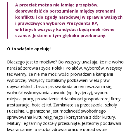
A przecież można nie łamiąc przepisów,
doprowadzić do porozumienia między stronami
konfliktu i do zgody narodowej w sprawie ważnych
i prawdziwych wyborów Prezydenta RP,
w których wszyscy kandydaci będą mieli równe
szanse. Jestem o tym głęboko przekonany.
O to właśnie apeluję!
Dlaczego jest to możliwe? Bo wszyscy uważają, że nie wolno
narażać zdrowia i życia Polek i Polaków, wyborców. Wszyscy
też wiemy, że nie ma możliwości prowadzenia kampanii
wyborczej. Wszyscy zostaliśmy pozbawieni wielu praw
obywatelskich, takich jak swoboda przemieszczania się,
wolność wykonywania zawodu (np. fryzjerzy), wyboru
miejsca pracy, prowadzenie działalności gospodarczej firmy
(restauracje, hotele) itd. Zamknięte są przedszkola, szkoły
i uczelnie. Ograniczona jest możliwość swobodnego
sprawowania kultu religijnego i korzystania z dóbr kultury.
Matury i egzaminy zostały przesunięte. Jesteśmy poddawani
kwarantannie, a służba zdrowia pracuje ponad swoje