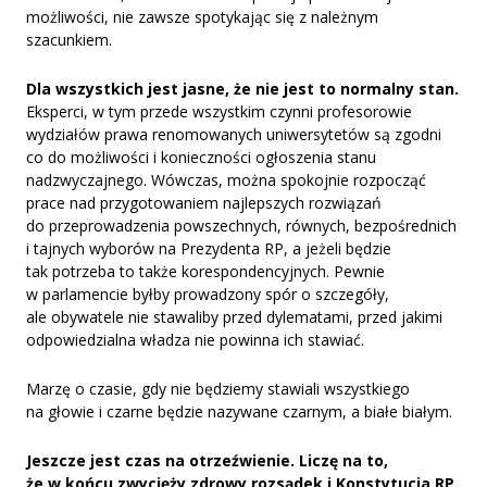
możliwości, nie zawsze spotykając się z należnym
szacunkiem.
Dla wszystkich jest jasne, że nie jest to normalny stan.
Eksperci, w tym przede wszystkim czynni profesorowie
wydziałów prawa renomowanych uniwersytetów są zgodni
co do możliwości i konieczności ogłoszenia stanu
nadzwyczajnego. Wówczas, można spokojnie rozpocząć
prace nad przygotowaniem najlepszych rozwiązań
do przeprowadzenia powszechnych, równych, bezpośrednich
i tajnych wyborów na Prezydenta RP, a jeżeli będzie
tak potrzeba to także korespondencyjnych. Pewnie
w parlamencie byłby prowadzony spór o szczegóły,
ale obywatele nie stawaliby przed dylematami, przed jakimi
odpowiedzialna władza nie powinna ich stawiać.
Marzę o czasie, gdy nie będziemy stawiali wszystkiego
na głowie i czarne będzie nazywane czarnym, a białe białym.
Jeszcze jest czas na otrzeźwienie. Liczę na to,
że w końcu zwycięży zdrowy rozsądek i Konstytucja RP.