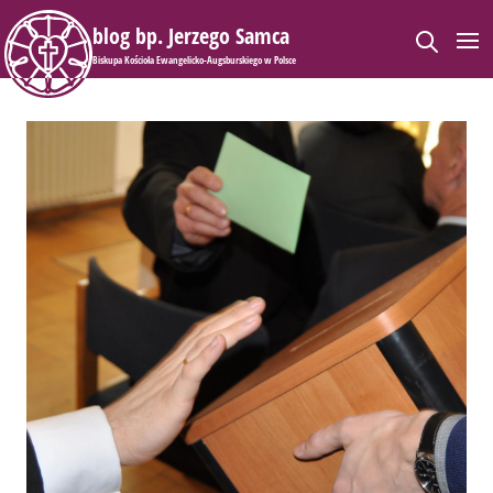
blog bp. Jerzego Samca
Biskupa Kościoła Ewangelicko-Augsburskiego w Polsce