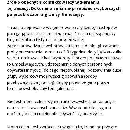
Źródło obecnych konfliktów leży w złamaniu
tej zasady. Dokonano zmian w przepisach wyborczych
po przekroczeniu granicy 6 miesięcy.
Takie postępowanie wygenerowało cały szereg następstw
pociągających konkretne działania. Do nich należą między
innymi: zmiana instytucji odpowiedzialnej
za przeprowadzanie wyborów, zmiana sposobu głosowania,
próby przesuwania terminu o 2-3 tygodnie decyzją Marszałka
Sejmu, drukowanie kart wyborczych przed podjęciem uchwał
to umożliwiających, udostępnianie danych personalnych
obywateli instytucji do tego niepowołanej, pozbawiania dużej
grupy wyborców możliwości głosowania (osoby
przebywający za granicą). Gdyby przestrzegano prawa
to nie powstałby cały ten galimatias.
Nie jest moim celem wymienianie wszystkich dokonanych
naruszeń i stawianych zarzutów. Wszak od kilku tygodni
możemy o nich codziennie usłyszeć czy przeczytać.
Moim celem jest zwrócenie uwagi na to, iż łamiąc przyjęte