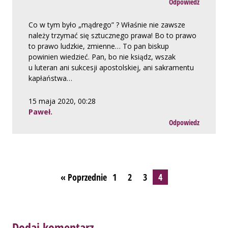
Odpowiedz
Co w tym było „mądrego” ? Właśnie nie zawsze
należy trzymać się sztucznego prawa! Bo to prawo
to prawo ludzkie, zmienne… To pan biskup
powinien wiedzieć. Pan, bo nie ksiądz, wszak
u luteran ani sukcesji apostolskiej, ani sakramentu
kapłaństwa…
15 maja 2020, 00:28
Paweł.
Odpowiedz
Stronicowanie
« Poprzednie
1
2
3
4
komentarzy
Dodaj komentarz