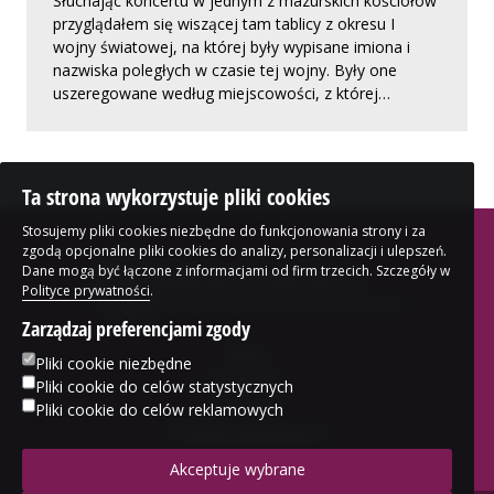
Słuchając koncertu w jednym z mazurskich kościołów
przyglądałem się wiszącej tam tablicy z okresu I
wojny światowej, na której były wypisane imiona i
nazwiska poległych w czasie tej wojny. Były one
uszeregowane według miejscowości, z której…
Ta strona wykorzystuje pliki cookies
Stosujemy pliki cookies niezbędne do funkcjonowania strony i za
zgodą opcjonalne pliki cookies do analizy, personalizacji i ulepszeń.
blog bp. Jerzego Samca
Dane mogą być łączone z informacjami od firm trzecich. Szczegóły w
Polityce prywatności
.
Biskupa Kościoła Ewangelicko-Augsburskiego w Polsce
Zarządzaj preferencjami zgody
Blog
Pliki cookie niezbędne
O autorze
Pliki cookie do celów statystycznych
Kontakt
Pliki cookie do celów reklamowych
Polityka prywatności
Akceptuje wybrane