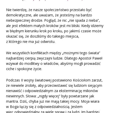
Nie twierdzę, że nasze społeczeństwo przestało być
demokratyczne, ale uważam, że jesteśmy na bardzo
niebezpiecznej drodze. Pogląd, że nic „nie spada z nieba”,
ale jest efektem małych kroków jest mi bliski. Kiedy idziemy
w błędnym kierunku krok po kroku, po jakimś czasie może
okazać się, że doszliśmy do takiego miejsca,
z którego nie ma już odwrotu.
We wszystkich konfliktach między „możnymi tego świata”
najbardziej cierpią zwyczajni ludzie. Dlatego Apostoł Paweł
wzywał do modlitwy o władców, abyśmy mogli prowadzić
ciche i spokojne życie.
Podczas II wojny światowej postawiono Kościołom zarzut,
że niewiele zrobiły, aby przeciwstawić się ludziom siejącym
nienawiść i odpowiedzialnym za eksterminację milionów
niewinnych. Słowa: „nigdy więcej” były powtarzane jak
mantra. Dziś, chyba już nie mają takiej mocy. Moja wiara
w Boga łączy się z odpowiedzialnością. Jestem
więc odpowiedzialny za wiele spraw i za ludzi. Im bardziej