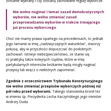
zostanie wybrany i czy zostaną zachowane reguły wyborcze.
Nie wolno naginać i łamać zasad demokratycznych
wyborów, nie wolno zmieniać zasad
przeprowadzania wyborów w trakcie trwającego
już procesu wyborczego
.
Choć nie mamy prawa opartego na precedensach, to jednak
jego łamanie w imię „nadzwyczajnych warunków”, stworzy
pokusę, aby w przyszłości dopuszczać do podobnych
zachowań. Istnieje niebezpieczeństwo, że stanie się
to praktyką także kolejnych rządów, które w imię
partykularnych interesów bezkarnie będą mogły naginać
przepisy lub wręcz o niektórych zapominać.
Zgodnie z orzecznictwem Trybunału Konstytucyjnego
nie wolno zmieniać przepisów wyborczych później niż
pół roku przed wyborami.
Takiego stanowiska bronił też
w imieniu śp. Prezydenta Lecha Kaczyńskiego jego minister
Andrzej Duda.