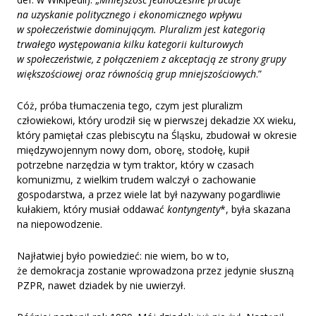
na uzyskanie politycznego i ekonomicznego wpływu
w społeczeństwie dominującym. Pluralizm jest kategorią
trwałego występowania kilku kategorii kulturowych
w społeczeństwie, z połączeniem z akceptacją ze strony grupy
większościowej oraz równością grup mniejszościowych
.”
Cóż, próba tłumaczenia tego, czym jest pluralizm
człowiekowi, który urodził się w pierwszej dekadzie XX wieku,
który pamiętał czas plebiscytu na Śląsku, zbudował w okresie
międzywojennym nowy dom, oborę, stodołę, kupił
potrzebne narzędzia w tym traktor, który w czasach
komunizmu, z wielkim trudem walczył o zachowanie
gospodarstwa, a przez wiele lat był nazywany pogardliwie
kułakiem, który musiał oddawać
kontyngenty
*, była skazana
na niepowodzenie.
Najłatwiej było powiedzieć: nie wiem, bo w to,
że demokracja zostanie wprowadzona przez jedynie słuszną
PZPR, nawet dziadek by nie uwierzył.