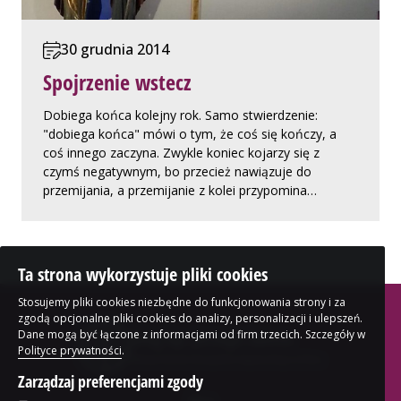
30 grudnia 2014
Spojrzenie wstecz
Dobiega końca kolejny rok. Samo stwierdzenie:
"dobiega końca" mówi o tym, że coś się kończy, a
coś innego zaczyna. Zwykle koniec kojarzy się z
czymś negatywnym, bo przecież nawiązuje do
przemijania, a przemijanie z kolei przypomina…
Ta strona wykorzystuje pliki cookies
Stosujemy pliki cookies niezbędne do funkcjonowania strony i za
zgodą opcjonalne pliki cookies do analizy, personalizacji i ulepszeń.
blog bp. Jerzego Samca
Dane mogą być łączone z informacjami od firm trzecich. Szczegóły w
Polityce prywatności
.
Biskupa Kościoła Ewangelicko-Augsburskiego w Polsce
Zarządzaj preferencjami zgody