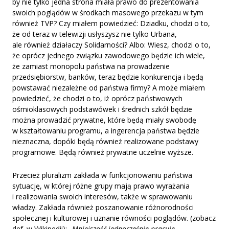
by nie tylko jedna strona miała prawo do prezentowania
swoich poglądów w środkach masowego przekazu w tym
również TVP? Czy miałem powiedzieć: Dziadku, chodzi o to,
że od teraz w telewizji usłyszysz nie tylko Urbana,
ale również działaczy Solidarności? Albo: Wiesz, chodzi o to,
że oprócz jednego związku zawodowego będzie ich wiele,
że zamiast monopolu państwa na prowadzenie
przedsiębiorstw, banków, teraz będzie konkurencja i będą
powstawać niezależne od państwa firmy? A może miałem
powiedzieć, że chodzi o to, iż oprócz państwowych
ośmioklasowych podstawówek i średnich szkół będzie
można prowadzić prywatne, które będą miały swobodę
w kształtowaniu programu, a ingerencja państwa będzie
nieznaczna, dopóki będą również realizowane podstawy
programowe. Będą również prywatne uczelnie wyższe.
Przecież pluralizm zakłada w funkcjonowaniu państwa
sytuację, w której różne grupy mają prawo wyrażania
i realizowania swoich interesów, także w sprawowaniu
władzy. Zakłada również poszanowanie różnorodności
społecznej i kulturowej i uznanie równości poglądów. (zobacz
def. w Wikipedii): „
Mniejszość jednocześnie pracuje