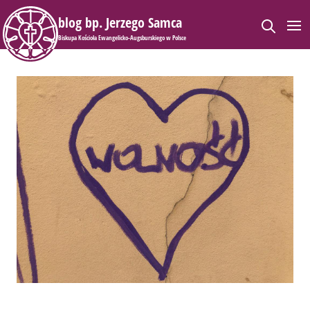
blog bp. Jerzego Samca
Biskupa Kościoła Ewangelicko-Augsburskiego w Polsce