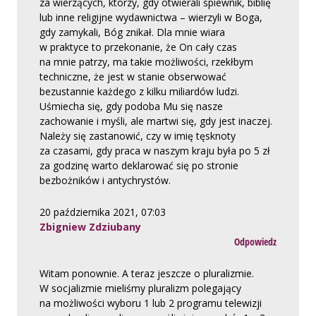
za wierzących, którzy, gdy otwierali śpiewnik, biblię
lub inne religijne wydawnictwa – wierzyli w Boga,
gdy zamykali, Bóg znikał. Dla mnie wiara
w praktyce to przekonanie, że On cały czas
na mnie patrzy, ma takie możliwości, rzekłbym
techniczne, że jest w stanie obserwować
bezustannie każdego z kilku miliardów ludzi.
Uśmiecha się, gdy podoba Mu się nasze
zachowanie i myśli, ale martwi się, gdy jest inaczej.
Należy się zastanowić, czy w imię tęsknoty
za czasami, gdy praca w naszym kraju była po 5 zł
za godzinę warto deklarować się po stronie
bezbożników i antychrystów.
20 października 2021, 07:03
Zbigniew Zdziubany
Odpowiedz
Witam ponownie. A teraz jeszcze o pluralizmie.
W socjalizmie mieliśmy pluralizm polegający
na możliwości wyboru 1 lub 2 programu telewizji