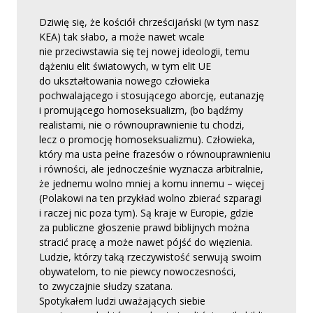
Dziwię się, że kościół chrześcijański (w tym nasz
KEA) tak słabo, a może nawet wcale
nie przeciwstawia się tej nowej ideologii, temu
dążeniu elit światowych, w tym elit UE
do ukształtowania nowego człowieka
pochwalającego i stosującego aborcję, eutanazję
i promującego homoseksualizm, (bo bądźmy
realistami, nie o równouprawnienie tu chodzi,
lecz o promocję homoseksualizmu). Człowieka,
który ma usta pełne frazesów o równouprawnieniu
i równości, ale jednocześnie wyznacza arbitralnie,
że jednemu wolno mniej a komu innemu – więcej
(Polakowi na ten przykład wolno zbierać szparagi
i raczej nic poza tym). Są kraje w Europie, gdzie
za publiczne głoszenie prawd biblijnych można
stracić pracę a może nawet pójść do więzienia.
Ludzie, którzy taką rzeczywistość serwują swoim
obywatelom, to nie piewcy nowoczesności,
to zwyczajnie słudzy szatana.
Spotykałem ludzi uważających siebie