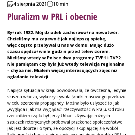
4 sierpnia 2021
10 min
Pluralizm w PRL i obecnie
Był rok 1982. Mój dziadek zachorował na nowotwór.
Chcieliśmy mu zapewnić jak najlepszą opiekę,
więc często przebywał u nas w domu. Mając dużo
czasu spędzał wiele godzin przed telewizorem.
Mieliśmy wtedy w Polsce dwa programy TVP1 i TVP2.
Nie pamiętam czy była już wtedy telewizja regionalna
– chyba nie. Miałem więcej interesujących zajęć niż
oglądanie telewizji.
Napięta sytuacja w kraju powodowała, że ówczesna, jedynie
słuszna władza, wykorzystywała środki masowego przekazu
w celu szerzenia propagandy. Można było usłyszeć to jak
„wygląda i jak ma wyglądać” rzeczywistość w kraju. Od roku
rzecznikiem rządu był Jerzy Urban. Używając rożnych
sztuczek retorycznych próbował przekonać społeczeństwo
jak jest dobrze i o tym, że opozycji skupiającej się wokół
Solidarności chodzi o niszczenie wspaniałego dorobku PRL-u.