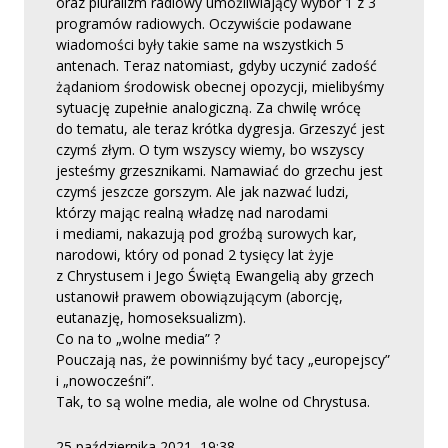
oraz pluralizm radiowy umożliwiający wybór 1 z 3
programów radiowych. Oczywiście podawane
wiadomości były takie same na wszystkich 5
antenach. Teraz natomiast, gdyby uczynić zadość
żądaniom środowisk obecnej opozycji, mielibyśmy
sytuację zupełnie analogiczną. Za chwilę wrócę
do tematu, ale teraz krótka dygresja. Grzeszyć jest
czymś złym. O tym wszyscy wiemy, bo wszyscy
jesteśmy grzesznikami. Namawiać do grzechu jest
czymś jeszcze gorszym. Ale jak nazwać ludzi,
którzy mając realną władzę nad narodami
i mediami, nakazują pod groźbą surowych kar,
narodowi, który od ponad 2 tysięcy lat żyje
z Chrystusem i Jego Świętą Ewangelią aby grzech
ustanowił prawem obowiązującym (aborcję,
eutanazję, homoseksualizm).
Co na to „wolne media” ?
Pouczają nas, że powinniśmy być tacy „europejscy”
i „nowocześni”.
Tak, to są wolne media, ale wolne od Chrystusa.
25 października 2021, 19:38