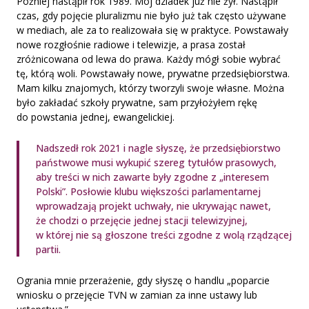
Później nastąpił rok 1989. Mój dziadek już nie żył. Nastąpił
czas, gdy pojęcie pluralizmu nie było już tak często używane
w mediach, ale za to realizowała się w praktyce. Powstawały
nowe rozgłośnie radiowe i telewizje, a prasa został
zróżnicowana od lewa do prawa. Każdy mógł sobie wybrać
tę, którą woli. Powstawały nowe, prywatne przedsiębiorstwa.
Mam kilku znajomych, którzy tworzyli swoje własne. Można
było zakładać szkoły prywatne, sam przyłożyłem rękę
do powstania jednej, ewangelickiej.
Nadszedł rok 2021 i nagle słyszę, że przedsiębiorstwo
państwowe musi wykupić szereg tytułów prasowych,
aby treści w nich zawarte były zgodne z „interesem
Polski”. Posłowie klubu większości parlamentarnej
wprowadzają projekt uchwały, nie ukrywając nawet,
że chodzi o przejęcie jednej stacji telewizyjnej,
w której nie są głoszone treści zgodne z wolą rządzącej
partii.
Ogrania mnie przerażenie, gdy słyszę o handlu „poparcie
wniosku o przejęcie TVN w zamian za inne ustawy lub