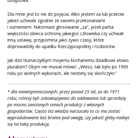
ustępstwa.”
Dla mnie jest to nie do pojęcia. Albo jestem za lub przeciw
jakieś uchwale zgodnie ze swoimi przekonaniami
i sumieniem. Natomiast głosowanie „za”, jeżeli partia
większości obieca ochronę jakiegoś człowieka czy uchwali
inną ustawę, przypomina jako żywo czasy, które
doprowadziły do upadku Rzeczypospolitej i rozbiorów.
Jak dziś tłumaczyłbym mojemu kochanemu dziadkowi słowo
pluralizm? Obym nie musiał mówić: „Wiesz, tak było po 1990
roku po wolnych wyborach, ale niestety się skończyło.”
* dla niewtajemniczonych: przez ponad 25 lat, aż do 1971
roku, rolnicy byli zobowiązywani do oddawania lub sprzedaży
po mocno zaniżonych cenach produkcji z własnych
gospodarstw. Często też władza narzucała to co ma zostać
wyprodukowane bez brania pod uwagę, czy jakość gleby nadaje
się na taką produkcję.