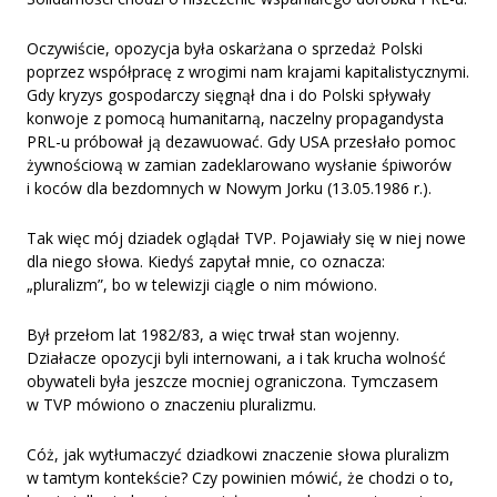
Oczywiście, opozycja była oskarżana o sprzedaż Polski
poprzez współpracę z wrogimi nam krajami kapitalistycznymi.
Gdy kryzys gospodarczy sięgnął dna i do Polski spływały
konwoje z pomocą humanitarną, naczelny propagandysta
PRL-u próbował ją dezawuować. Gdy USA przesłało pomoc
żywnościową w zamian zadeklarowano wysłanie śpiworów
i koców dla bezdomnych w Nowym Jorku (13.05.1986 r.).
Tak więc mój dziadek oglądał TVP. Pojawiały się w niej nowe
dla niego słowa. Kiedyś zapytał mnie, co oznacza:
„pluralizm”, bo w telewizji ciągle o nim mówiono.
Był przełom lat 1982/83, a więc trwał stan wojenny.
Działacze opozycji byli internowani, a i tak krucha wolność
obywateli była jeszcze mocniej ograniczona. Tymczasem
w TVP mówiono o znaczeniu pluralizmu.
Cóż, jak wytłumaczyć dziadkowi znaczenie słowa pluralizm
w tamtym kontekście? Czy powinien mówić, że chodzi o to,