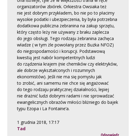
ona istnieje, tyle że w większości trafia w ręce
organizatorów zbiórek. Orkiestra Owsiaka też
nie jest dobrym przykładem, bo nie po to płacimy
wysokie podatki i ubezpieczenia, by była potrzebna
dodatkowa publiczna żebranina na zakup sprzętu,
który często leży nie używany z braku zaplecza
do jego obsługi. Tego rodzaju żebranina zachęca
władze ( w tym żle powołany przez Buzka NFOZ)
do niegospodarności i korupcji. Podstawową
kwestią jest nabór kompetentnych ludzi
do rządzenia krajem (nie chemików czy elektryków,
ale dobrze wykształconych i rozumnych
ekonomistów). Jeśli nie ma się pomysłu jak
to zrobić, ani samemu nie chce się angażować
do tego rodzaju praktycznej działalności, lepiej
nie drażnić ludzi dobrymi radami i nie sprowadzać
ewangelicznych obrazów miłości bliżniego do bajek
typu Ezopa i La Fontaine’a.
1 grudnia 2018, 17:17
Tad
Odpowiedz