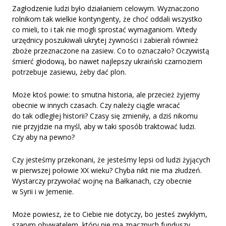
Zagłodzenie ludzi było działaniem celowym. Wyznaczono
rolnikom tak wielkie kontyngenty, że choć oddali wszystko
co mieli, to i tak nie mogli sprostać wymaganiom. Wtedy
urzędnicy poszukiwali ukrytej żywności i zabierali również
zboże przeznaczone na zasiew. Co to oznaczało? Oczywistą
śmierć głodową, bo nawet najlepszy ukraiński czarnoziem
potrzebuje zasiewu, żeby dać plon.
Może ktoś powie: to smutna historia, ale przecież żyjemy
obecnie w innych czasach. Czy należy ciągle wracać
do tak odległej historii? Czasy się zmieniły, a dziś nikomu
nie przyjdzie na myśl, aby w taki sposób traktować ludzi.
Czy aby na pewno?
Czy jesteśmy przekonani, że jesteśmy lepsi od ludzi żyjących
w pierwszej połowie XX wieku? Chyba nikt nie ma złudzeń.
Wystarczy przywołać wojnę na Bałkanach, czy obecnie
w Syrii i w Jemenie.
Może powiesz, że to Ciebie nie dotyczy, bo jesteś zwykłym,
szarym obywatelem, który nie ma znacznych funduszy