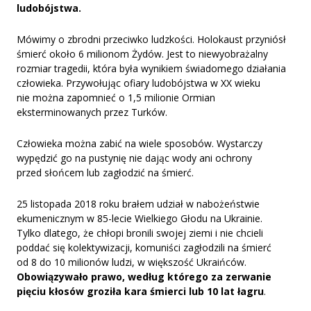
ludobójstwa.
Mówimy o zbrodni przeciwko ludzkości. Holokaust przyniósł
śmierć około 6 milionom Żydów. Jest to niewyobrażalny
rozmiar tragedii, która była wynikiem świadomego działania
człowieka. Przywołując ofiary ludobójstwa w XX wieku
nie można zapomnieć o 1,5 milionie Ormian
eksterminowanych przez Turków.
Człowieka można zabić na wiele sposobów. Wystarczy
wypędzić go na pustynię nie dając wody ani ochrony
przed słońcem lub zagłodzić na śmierć.
25 listopada 2018 roku brałem udział w nabożeństwie
ekumenicznym w 85-lecie Wielkiego Głodu na Ukrainie.
Tylko dlatego, że chłopi bronili swojej ziemi i nie chcieli
poddać się kolektywizacji, komuniści zagłodzili na śmierć
od 8 do 10 milionów ludzi, w większość Ukraińców.
Obowiązywało prawo, według którego za zerwanie
pięciu kłosów groziła kara śmierci lub 10 lat łagru
.