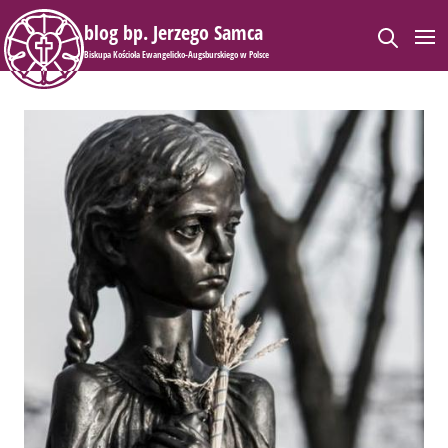
blog bp. Jerzego Samca
Biskupa Kościoła Ewangelicko-Augsburskiego w Polsce