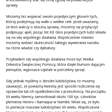
sprawy.
Możemy też wspierać swoim pojedynczym głosem tych,
którzy podejmują się walki o wielkie cele. Jeżeli uważamy,
że ktoś walczy o słuszną sprawę, możemy się przyłączyć
podpisując apel, pisząc list itd. Głos pojedynczych ludzi składa
się na siłę wspólnego działania. Współcześnie również
możemy widzieć skuteczność takiego wywierania nacisku
na różne władze czy dyktatury.
Przykładem siły wspólnego działania może być Wielka
Orkiestra Świątecznej Pomocy, która dzięki tłumom dającym
pieniądze, wyposaża szpitale w potrzebny sprzęt.
Gdy jednak myślimy o zbrodni ludobójstwa, to musimy
zauważyć, że poważną kwestią jest sposób rozliczenia się
oprawców lub ich spadkobierców z przeszłością. Na początku
XX wieku Niemcy zamordowali około 100 tys. członków
plemienia Herero i Namaqua w Namibii. Mówi się, że było
to pierwsze masowe ludobójstwo XX wieku. Współczesne