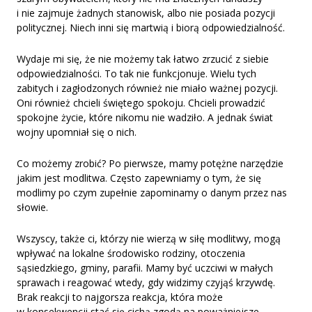
i nie zajmuje żadnych stanowisk, albo nie posiada pozycji
politycznej. Niech inni się martwią i biorą odpowiedzialność.
Wydaje mi się, że nie możemy tak łatwo zrzucić z siebie
odpowiedzialności. To tak nie funkcjonuje. Wielu tych
zabitych i zagłodzonych również nie miało ważnej pozycji.
Oni również chcieli świętego spokoju. Chcieli prowadzić
spokojne życie, które nikomu nie wadziło. A jednak świat
wojny upomniał się o nich.
Co możemy zrobić? Po pierwsze, mamy potężne narzędzie
jakim jest modlitwa. Często zapewniamy o tym, że się
modlimy po czym zupełnie zapominamy o danym przez nas
słowie.
Wszyscy, także ci, którzy nie wierzą w siłę modlitwy, mogą
wpływać na lokalne środowisko rodziny, otoczenia
sąsiedzkiego, gminy, parafii. Mamy być uczciwi w małych
sprawach i reagować wtedy, gdy widzimy czyjąś krzywdę.
Brak reakcji to najgorsza reakcja, która może
w konsekwencji stać się cichą zgodą na poważniejsze