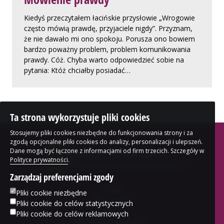
Kiedyś przeczytałem łacińskie przysłowie „Wrogowie
często mówią prawdę, przyjaciele nigdy”. Przyznam,
że nie dawało mi ono spokoju. Porusza ono bowiem
bardzo poważny problem, problem komunikowania
prawdy. Cóż. Chyba warto odpowiedzieć sobie na
pytania: Któż chciałby posiadać…
Ta strona wykorzystuje pliki cookies
Stosujemy pliki cookies niezbędne do funkcjonowania strony i za
zgodą opcjonalne pliki cookies do analizy, personalizacji i ulepszeń.
blog bp. Jerzego Samca
Dane mogą być łączone z informacjami od firm trzecich. Szczegóły w
Polityce prywatności
.
Biskupa Kościoła Ewangelicko-Augsburskiego w Polsce
Zarządzaj preferencjami zgody
Blog
Pliki cookie niezbędne
O autorze
Pliki cookie do celów statystycznych
Kontakt
Pliki cookie do celów reklamowych