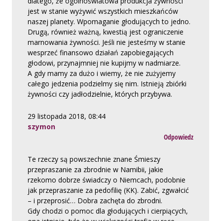
dlatego, że ogólnoświatowa produkcja żywności
jest w stanie wyżywić wszystkich mieszkańców
naszej planety. Wpomaganie głodujących to jedno.
Drugą, również ważną, kwestią jest ograniczenie
marnowania żywności. Jeśli nie jesteśmy w stanie
wesprzeć finansowo działań zapobiegających
głodowi, przynajmniej nie kupijmy w nadmiarze.
A gdy mamy za dużo i wiemy, że nie zużyjemy
całego jedzenia podzielmy się nim. Istnieją zbiórki
żywności czy jadłodzielnie, których przybywa.
29 listopada 2018, 08:44
szymon
Odpowiedz
Te rzeczy są powszechnie znane Śmieszy
przepraszanie za zbrodnie w Namibii, jakie
rzekomo dobrze świadczy o Niemcach, podobnie
jak przepraszanie za pedofilię (KK). Zabić, zgwałcić
– i przeprosić… Dobra zachęta do zbrodni.
Gdy chodzi o pomoc dla głodujących i cierpiących,