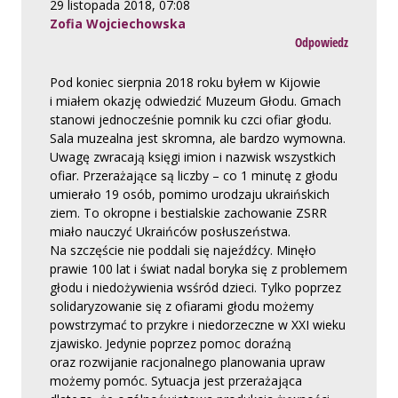
29 listopada 2018, 07:08
Zofia Wojciechowska
Odpowiedz
Pod koniec sierpnia 2018 roku byłem w Kijowie
i miałem okazję odwiedzić Muzeum Głodu. Gmach
stanowi jednocześnie pomnik ku czci ofiar głodu.
Sala muzealna jest skromna, ale bardzo wymowna.
Uwagę zwracają księgi imion i nazwisk wszystkich
ofiar. Przerażające są liczby – co 1 minutę z głodu
umierało 19 osób, pomimo urodzaju ukraińskich
ziem. To okropne i bestialskie zachowanie ZSRR
miało nauczyć Ukraińców posłuszeństwa.
Na szczęście nie poddali się najeźdźcy. Minęło
prawie 100 lat i świat nadal boryka się z problemem
głodu i niedożywienia wsśród dzieci. Tylko poprzez
solidaryzowanie się z ofiarami głodu możemy
powstrzymać to przykre i niedorzeczne w XXI wieku
zjawisko. Jedynie poprzez pomoc doraźną
oraz rozwijanie racjonalnego planowania upraw
możemy pomóc. Sytuacja jest przerażająca