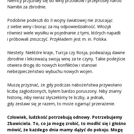
Niemcy przyznały się do winy przodków i przeprosiły naród
Namibii za zbrodnie.
Podobnie podeszli do II wojny światowej nie zrzucając
z siebie winy i biorąc za nią odpowiedzialność. Włożyli
również wiele wysiłku w pojednanie z tymi, których napadli
i próbowali zniszczyć. Przykładem jest m. in. Polska.
Niestety. Niektóre kraje, Turcja czy Rosja, podważają dawne
zbrodnie i lekceważą swoją winę za te czyny. Takie podejście
otwiera drogę do nowych konfliktów i stanowi
niebezpieczeństwo wybuchu nowych wojen.
Muszę przyznać, że gdy podczas nabożeństwa przywołano
liczbę zagłodzonych, byłem bardzo poruszony. Niby znamy
historię, niby nieraz słyszeliśmy te liczby, a jednak,
gdy zestawi się je razem, to może ogarnąć przerażenie.
Człowiek, ludzkość potrzebują odnowy. Potrzebujemy
Zbawiciela. To, co ja mogę zrobić, to modlić się i głośno
mówić, że każdego dnia mamy dążyć do pokoju. Mogę