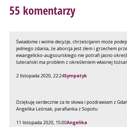
55 komentarzy
Świadome i wolne decyzje, chrześcijanin może pod
jednego zdania, że aborcja jest złem i grzechem prz
ewangelicko-augsourskiego nie potrafi jasno określi
luterański ma problem z określeniem własnej tożsamo
2 listopada 2020, 22:24
Sympatyk
Dziękuję serdecznie za te słowa i pozdrawiam z Gda
Angelika Leśniak, parafianka z Sopotu
11 listopada 2020, 15:00
Angelika