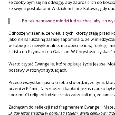
że zdobyłbym się na odwagę, aby zaprosić ich do kościo
ze swymi postulatami. Widziałem film z Katowic, gdy du
Bo tak naprawdę młodzi ludzie chcą, aby ich wys
Odnoszę wrażenie, że wielu z tych, którzy stają przed k
jako nienaruszalną zasadę zapominało, że w międzyczasi
w sobie jest niewykonalne, ma obecnie inną funkcję, mi
z Listu do Rzymian i do Galacjan. W Chrystusie zyskaliśm
Warto czytać Ewangelie, które opisują życie Jezusa. Moż
postawy w różnych sytuacjach.
Przede wszystkim jasno trzeba stwierdzić, że tymi, kt
uczeni w Piśmie, faryzeusze i kapłani. Jezus rzadko był
sporem. Ci religijni ludzie często zarzucali mu, że łamie 
Zachęcam do refleksji nad fragmentem Ewangelii Mateus
„A gdy Jezus siedział w domu za stołem, wielu celników i grz