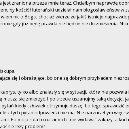
jka jest zraniona przeze mnie teraz. Chciałbym naprawdę dobr
chem, by kościół luterański udzielał nam błogosławieństw w z
e wiem nic o Bogu, chociaż wierze że jakiś istnieje najprawd
stronie gdy już będę prawda nie będzie nie do zniesienia. Ni
iskupa.
ające się i obrażające, bo one są dobrym przykładem niezro
 kaprys, tylko albo znalazły się w sytuacji, która nie pozwal
órą muszą się zmierzyć. I po trzecie uszanujmy taką decyzję,
 pytań kiedy człowiek otrzymuje duszę, bo tego sprawdzić emp
wiele z tych pytań odpowiedzi nie ma. Nie narzucałbym więc
tami. Po moja rola tu na ziemi to nie wydawać zakazy, a koc
właśnie leży problem?