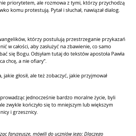
nie priorytetem, ale rozmowa z tymi, którzy przychodzą
ko komu protestują. Pytał i słuchał, nawiązał dialog.
e ewangelików, którzy postulują przestrzeganie przykazań
nić w całości, aby zasłużyć na zbawienie, co samo
obać się Bogu. Odsyłam tutaj do tekstów apostoła Pawła
 chcę, a nie ofiary”.
jakie głosił, ale też zobaczyć, jakie przyjmował
prowadząc jednocześnie bardzo moralne życie, byli
 ale zwykle kończyło się to mniejszym lub większym
nicy i grzesznicy.
idząc faryzeusze, mówili do uczniów jego: Dlaczego