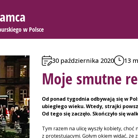
 Samca
burskiego w Polsce
30 października 2020
13 m
Moje smutne re
Od ponad tygodnia odbywają się w Pols
ubiegłego wieku. Wtedy, strajki pows
Od tego się zaczęło. Skończyło się wal
Tym razem na ulicę wyszły kobiety, choć n
z protestującymi. Gołym okiem widać, że