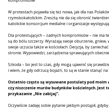
kompromisów!
W protestach pojawiła się też nowa, jak dla nas Polakó
rzymskokatolickim. Zresztą nie da się obronić twierdzeni
katolickie konsorcjum medialne i organizacje występują
Dla protestujących – żadnych kompromisów – nie ma też
są do bólu szczerzy. Wyrażają swoje oburzenie, gniew, 
swoje uczucia także w kościołach. Decyzja, by zaniechać
stronie. Wypowiedzi, zarządzenia sprawujących obecnie 
Szkoda – bo jest to czas, gdy mogą ujawnić się prawdziw
i wiem, że gdy odrzucą bojaźń, to są w stanie stanąć na 
Ostatnio często są wysuwane postulaty pod moim a
czy niszczenie murów budynków kościelnych. Jest t
przykazanie „Nie zabijaj”.
Oczywiście zadaję sobie pytanie jakbym postąpił, gdyb