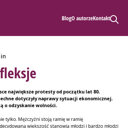
Blog
O autorze
Kontakt
in
fleksje
ce największe protesty od początku lat 80.
zechne dotyczyły naprawy sytuacji ekonomicznej.
ką o odzyskanie wolności.
ie tylko. Mężczyźni stoją ramię w ramię
 zdecydowaną większość stanowią młodzi i bardzo młodzi