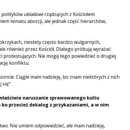
ez polityków układowi rządzących z Kościołem
aniem tematu aborcji, ale jednak część hierarchów,
okrzykach, niestety często bardzo wulgarnych,
 ale również przez Kościół. Dlatego próbują wyrażać
ści protestujących. Nie mogę tego powiedzieć o drugiej
cję konfliktu.
ryzoncie. Ciągle mam nadzieję, bo znam niektórych z nich
 się”.
a właściwie naruszanie sprawowanego kultu
 bo przecież dekalog z przykazaniami, a w nim
stwo. Nie umiem odpowiedzieć, ale mam nadzieję,