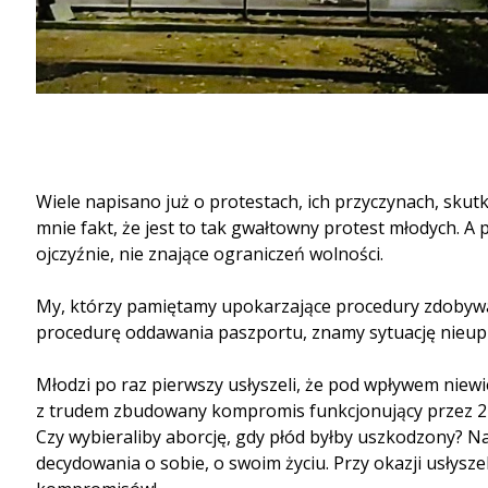
Wiele napisano już o protestach, ich przyczynach, skut
mnie fakt, że jest to tak gwałtowny protest młodych. A
ojczyźnie, nie znające ograniczeń wolności.
My, którzy pamiętamy upokarzające procedury zdobywani
procedurę oddawania paszportu, znamy sytuację nieup
Młodzi po raz pierwszy usłyszeli, że pod wpływem niew
z trudem zbudowany kompromis funkcjonujący przez 27 l
Czy wybieraliby aborcję, gdy płód byłby uszkodzony? Na 
decydowania o sobie, o swoim życiu. Przy okazji usłys