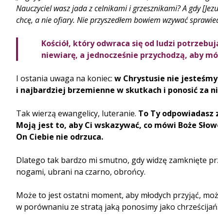
Nauczyciel wasz jada z celnikami i grzesznikami? A gdy [Jezus]
chcę, a nie ofiary. Nie przyszedłem bowiem wzywać sprawied
Kościół, który odwraca się od ludzi potrzebu
niewiarę, a jednocześnie przychodzą, aby mó
I ostania uwaga na koniec:
w Chrystusie nie jesteśmy
i najbardziej brzemienne w skutkach i ponosić za n
Tak wierzą ewangelicy, luteranie.
To Ty odpowiadasz za
Moją jest to, aby Ci wskazywać, co mówi Boże Słowo
On Ciebie nie odrzuca.
Dlatego tak bardzo mi smutno, gdy widzę zamknięte pr
nogami, ubrani na czarno, obrońcy.
Może to jest ostatni moment, aby młodych przyjąć, może
w porównaniu ze stratą jaką ponosimy jako chrześcijań