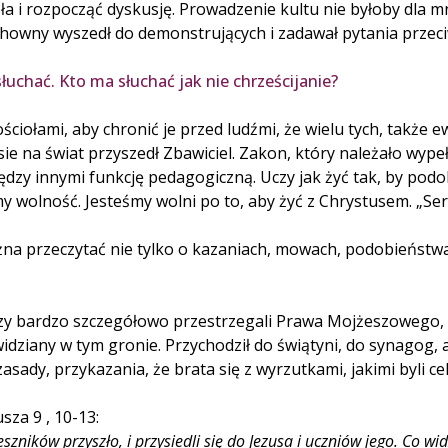
ła i rozpocząć dyskusję. Prowadzenie kultu nie byłoby dla m
chowny wyszedł do demonstrujących i zadawał pytania przeciw
łuchać. Kto ma słuchać jak nie chrześcijanie?
ościołami, aby chronić je przed ludźmi, że wielu tych, takż
e na świat przyszedł Zbawiciel. Zakon, który należało wypeł
ędzy innymi funkcję pedagogiczną. Uczy jak żyć tak, by pod
y wolność. Jesteśmy wolni po to, aby żyć z Chrystusem. „Serca
na przeczytać nie tylko o kazaniach, mowach, podobieństwa, 
órzy bardzo szczegółowo przestrzegali Prawa Mojżeszowego, 
 widziany w tym gronie. Przychodził do świątyni, do synagog,
zasady, przykazania, że brata się z wyrzutkami, jakimi byli cel
za 9 , 10-13:
eszników przyszło, i przysiedli się do Jezusa i uczniów jego. Co w