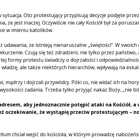
w sytuacja. Oto protestujący przypisują decyzje podjęte prz
a, że jest inaczej. Oczywiście nie cały Kościół był za porusz
ce w imieniu katolików.
 udawania, że istnieją nienaruszalne „świętości”. W swoich 
wkurzenie. Czują się też zdradzeni, nie tylko przez państwo,
 tej formy protestu świadczy o dojrzałości i odpowiedzialno
władzę, ale także niektórych hierarchów, wpływają na eskala
i, mądrzy i dojrzali przywódcy. Póki co, nie widać ich na ho
wysokości zadania. Trzeba tylko przyjąć nakaz Boży, „nie bój
dresem, aby jednoznacznie potępić ataki na Kościół, 
eż oczekiwanie, że wystąpię przeciw protestującym – no
y tłum chciał wejść do kościoła, w którym prowadzę nabożeń