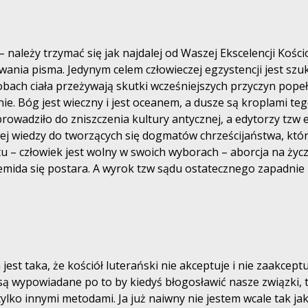
– należy trzymać się jak najdalej od Waszej Ekscelencji Kości
ia pisma. Jedynym celem człowieczej egzystencji jest szukan
obach ciała przeżywają skutki wcześniejszych przyczyn popeł
nie. Bóg jest wieczny i jest oceanem, a dusze są kroplami te
rowadziło do zniszczenia kultury antycznej, a edytorzy tzw 
wej wiedzy do tworzących się dogmatów chrześcijaństwa, któ
u – człowiek jest wolny w swoich wyborach – aborcja na życze
 Temida się postara. A wyrok tzw sądu ostatecznego zapadnie 
 jest taka, że kościół luterański nie akceptuje i nie zaakc
 są wypowiadane po to by kiedyś błogosławić nasze związki,
lko innymi metodami. Ja już naiwny nie jestem wcale tak jak