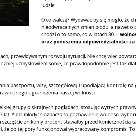
ludzie.
O co walczą? Wydawać by się mogło, że ch
nieodwracalnych zmian płodu, a nawet o p
chodzi o to samo, co w latach 80.
– wolno
oraz ponoszenia odpowiedzialności za
kach, przewidywanym rozwoju sytuacji. Nie chcę więc powtarz
 później uzmysłowiłem sobie, że prawdopodobnie jest tak dl
a paszportu, wizy, szczegółową i upodlającą kontrolę na gr
rawnionego ograniczenia naszej wolności.
ielkiej grupy o skrajnych poglądach, stosując wytrych praw
at. A dla młodych oznacza to pozbawienie wolności wyboru w
szczęście znikomy procent stawałby przed koniecznością taki
zeli, że do tej pory funkcjonował wypracowany kompromis. 