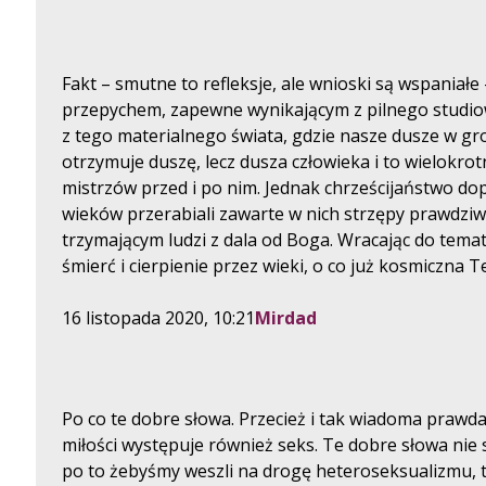
Fakt – smutne to refleksje, ale wnioski są wspaniałe 
przepychem, zapewne wynikającym z pilnego studiowan
z tego materialnego świata, gdzie nasze dusze w gr
otrzymuje duszę, lecz dusza człowieka i to wielokrot
mistrzów przed i po nim. Jednak chrześcijaństwo dop
wieków przerabiali zawarte w nich strzępy prawdzi
trzymającym ludzi z dala od Boga. Wracając do temat
śmierć i cierpienie przez wieki, o co już kosmiczna
16 listopada 2020, 10:21
Mirdad
Po co te dobre słowa. Przecież i tak wiadoma prawda
miłości występuje również seks. Te dobre słowa nie
po to żebyśmy weszli na drogę heteroseksualizmu, ty