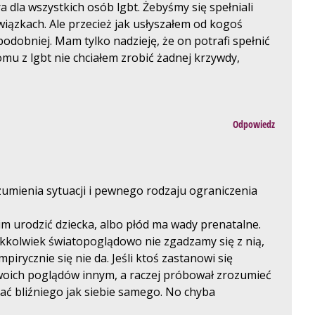
a dla wszystkich osób lgbt. Żebyśmy się spełniali
wiązkach. Ale przecież jak usłyszałem od kogoś
opodobniej. Mam tylko nadzieję, że on potrafi spełnić
komu z lgbt nie chciałem zrobić żadnej krzywdy,
Odpowiedz
zumienia sytuacji i pewnego rodzaju ograniczenia
a im urodzić dziecka, albo płód ma wady prenatalne.
 jakkolwiek światopoglądowo nie zgadzamy się z nią,
irycznie się nie da. Jeśli ktoś zastanowi się
 swoich poglądów innym, a raczej próbował zrozumieć
hać bliźniego jak siebie samego. No chyba