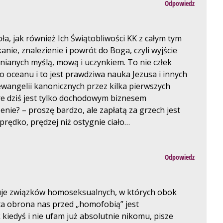
Odpowiedz
oła, jak również Ich Świątobliwości KK z całym tym
ie, znalezienie i powrót do Boga, czyli wyjście
nianych myślą, mową i uczynkiem. To nie człek
go oceanu i to jest prawdziwa nauka Jezusa i innych
ewangelii kanonicznych przez kilka pierwszych
re dziś jest tylko dochodowym biznesem
nie? – proszę bardzo, ale zapłatą za grzech jest
prędko, prędzej niż ostygnie ciało…
Odpowiedz
eptuje związków homoseksualnych, w których obok
 ta obrona nas przed „homofobią” jest
 kiedyś i nie ufam już absolutnie nikomu, pisze